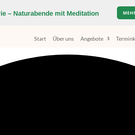
e – Naturabende mit Meditation
MEH
Start
Über uns
Angebote
Termink