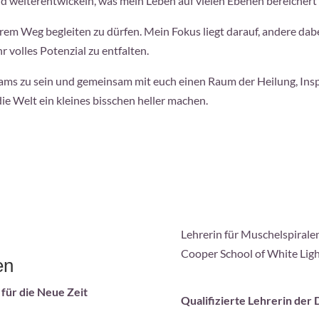
nd weiterentwickeln, was mein Leben auf vielen Ebenen bereichert 
rem Weg begleiten zu dürfen. Mein Fokus liegt darauf, andere dabe
 volles Potenzial zu entfalten.
Teams zu sein und gemeinsam mit euch einen Raum der Heilung, Ins
e Welt ein kleines bisschen heller machen.
Lehrerin für Muschelspiralen
Cooper School of White Lig
en
für die Neue Zeit
Qualifizierte Lehrerin der 