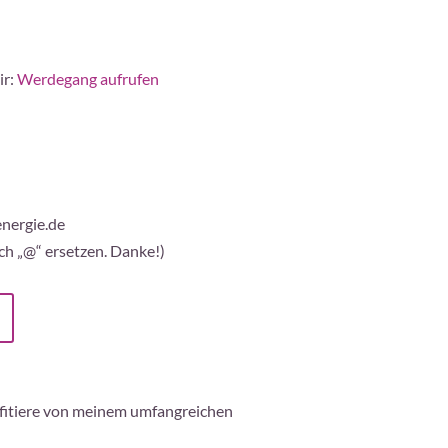
ir:
Werdegang aufrufen
energie.de
ch „@“ ersetzen. Danke!)
rofitiere von meinem umfangreichen