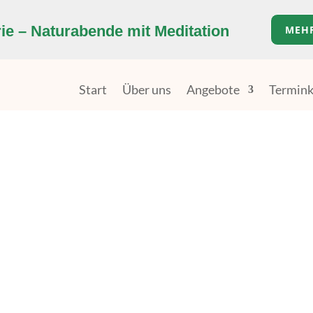
e – Naturabende mit Meditation
MEH
Start
Über uns
Angebote
Termink