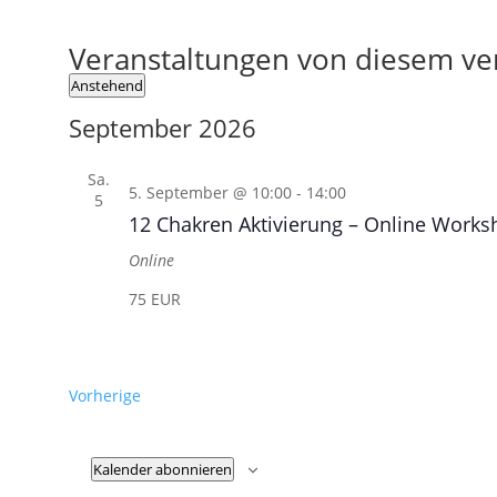
Veranstaltungen von diesem ver
Anstehend
Datum
September 2026
wählen.
Sa.
5. September @ 10:00
-
14:00
5
12 Chakren Aktivierung – Online Works
Online
75 EUR
Veranstaltungen
Vorherige
Kalender abonnieren