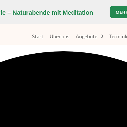
e – Naturabende mit Meditation
MEH
Start
Über uns
Angebote
Termink